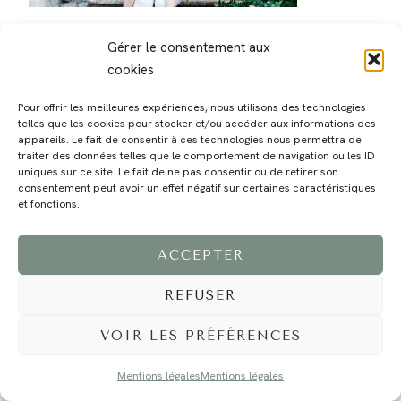
Gérer le consentement aux
cookies
Pour offrir les meilleures expériences, nous utilisons des technologies
telles que les cookies pour stocker et/ou accéder aux informations des
MAGALI
PRESTATIONS
YOGA
VOYAGE
BLOG
CONTACT
appareils. Le fait de consentir à ces technologies nous permettra de
traiter des données telles que le comportement de navigation ou les ID
uniques sur ce site. Le fait de ne pas consentir ou de retirer son
consentement peut avoir un effet négatif sur certaines caractéristiques
et fonctions.
ACCEPTER
REFUSER
©2024 EI Magali Selvi - Photographe Famille et Mariage - Nice - Côte d'Azur -
Mentions Légales
-
Tous droits réservés - Webdesign :
Caroline Liabot
- Hébergement :
Azur Média
VOIR LES PRÉFÉRENCES
Mentions légales
Mentions légales