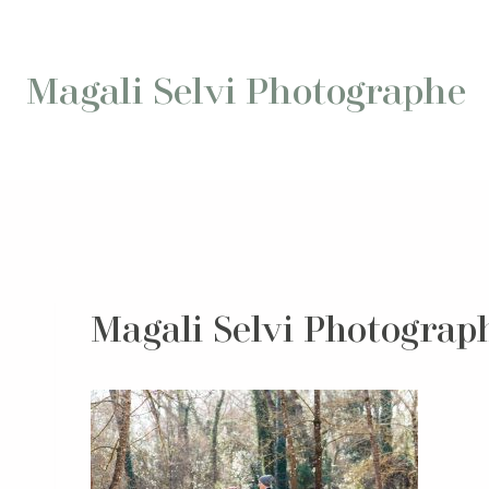
Aller
au
contenu
Magali Selvi Photographe
Magali Selvi Photograph