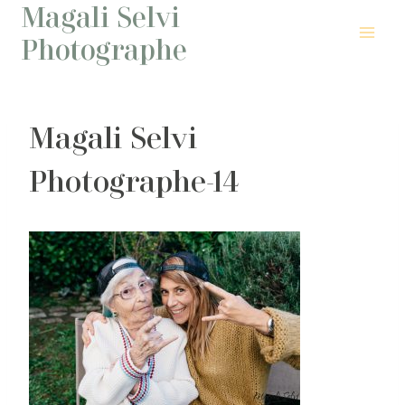
Magali Selvi
Aller
au
Photographe
contenu
Magali Selvi
Photographe-14