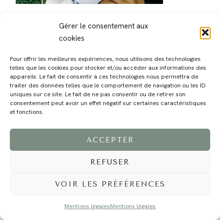
Gérer le consentement aux
cookies
Pour offrir les meilleures expériences, nous utilisons des technologies
telles que les cookies pour stocker et/ou accéder aux informations des
MAGALI
PRESTATIONS
YOGA
VOYAGE
BLOG
CONTACT
appareils. Le fait de consentir à ces technologies nous permettra de
traiter des données telles que le comportement de navigation ou les ID
uniques sur ce site. Le fait de ne pas consentir ou de retirer son
consentement peut avoir un effet négatif sur certaines caractéristiques
et fonctions.
ACCEPTER
REFUSER
©2024 EI Magali Selvi - Photographe Famille et Mariage - Nice - Côte d'Azur -
Mentions Légales
-
Tous droits réservés - Webdesign :
Caroline Liabot
- Hébergement :
Azur Média
VOIR LES PRÉFÉRENCES
Mentions légales
Mentions légales