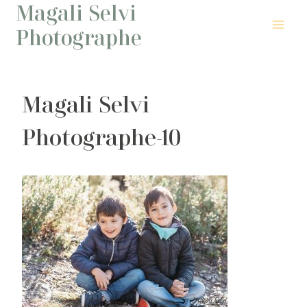
Magali Selvi
Aller
au
Photographe
contenu
Magali Selvi
Photographe-10