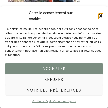
Gérer le consentement aux
cookies
Pour offrir les meilleures expériences, nous utilisons des technologies
telles que les cookies pour stocker et/ou accéder aux informations des
MAGALI
PRESTATIONS
YOGA
VOYAGE
BLOG
CONTACT
appareils. Le fait de consentir à ces technologies nous permettra de
traiter des données telles que le comportement de navigation ou les ID
uniques sur ce site. Le fait de ne pas consentir ou de retirer son
consentement peut avoir un effet négatif sur certaines caractéristiques
et fonctions.
ACCEPTER
REFUSER
©2024 EI Magali Selvi - Photographe Famille et Mariage - Nice - Côte d'Azur -
Mentions Légales
-
Tous droits réservés - Webdesign :
Caroline Liabot
- Hébergement :
Azur Média
VOIR LES PRÉFÉRENCES
Mentions légales
Mentions légales