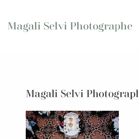
Aller
au
contenu
Magali Selvi Photographe
Magali Selvi Photograp