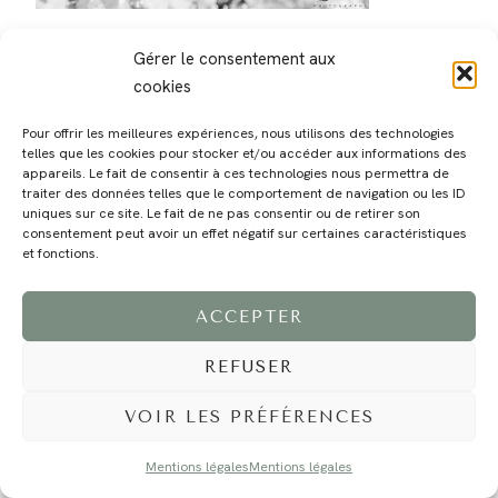
Gérer le consentement aux
cookies
Pour offrir les meilleures expériences, nous utilisons des technologies
telles que les cookies pour stocker et/ou accéder aux informations des
MAGALI
PRESTATIONS
YOGA
VOYAGE
BLOG
CONTACT
appareils. Le fait de consentir à ces technologies nous permettra de
traiter des données telles que le comportement de navigation ou les ID
uniques sur ce site. Le fait de ne pas consentir ou de retirer son
consentement peut avoir un effet négatif sur certaines caractéristiques
et fonctions.
ACCEPTER
REFUSER
©2024 EI Magali Selvi - Photographe Famille et Mariage - Nice - Côte d'Azur -
Mentions Légales
-
Tous droits réservés - Webdesign :
Caroline Liabot
- Hébergement :
Azur Média
VOIR LES PRÉFÉRENCES
Mentions légales
Mentions légales