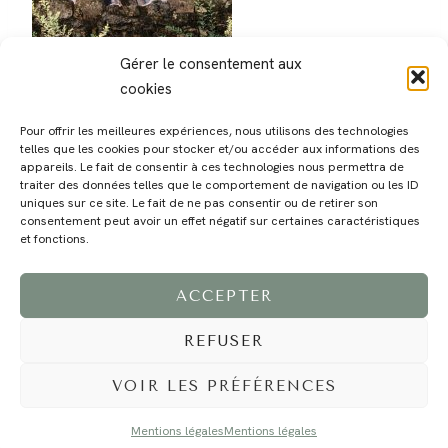
Gérer le consentement aux
cookies
Pour offrir les meilleures expériences, nous utilisons des technologies
telles que les cookies pour stocker et/ou accéder aux informations des
appareils. Le fait de consentir à ces technologies nous permettra de
traiter des données telles que le comportement de navigation ou les ID
uniques sur ce site. Le fait de ne pas consentir ou de retirer son
consentement peut avoir un effet négatif sur certaines caractéristiques
MAGALI
PRESTATIONS
YOGA
VOYAGE
BLOG
CONTACT
et fonctions.
ACCEPTER
REFUSER
VOIR LES PRÉFÉRENCES
Mentions légales
Mentions légales
©2024 EI Magali Selvi - Photographe Famille et Mariage - Nice - Côte d'Azur -
Mentions Légales
-
Tous droits réservés - Webdesign :
Caroline Liabot
- Hébergement :
Azur Média