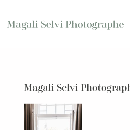
Aller
au
contenu
Magali Selvi Photographe
Magali Selvi Photograp