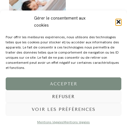
Gérer le consentement aux
cookies
Pour offrir les meilleures expériences, nous utilisons des technologies
telles que les cookies pour stocker et/ou accéder aux informations des
appareils. Le fait de consentir à ces technologies nous permettra de
traiter des données telles que le comportement de navigation ou les ID
uniques sur ce site. Le fait de ne pas consentir ou de retirer son
consentement peut avoir un effet négatif sur certaines caractéristiques
MAGALI
PRESTATIONS
YOGA
VOYAGE
BLOG
CONTACT
et fonctions.
ACCEPTER
REFUSER
VOIR LES PRÉFÉRENCES
Mentions légales
Mentions légales
©2024 EI Magali Selvi - Photographe Famille et Mariage - Nice - Côte d'Azur -
Mentions Légales
-
Tous droits réservés - Webdesign :
Caroline Liabot
- Hébergement :
Azur Média