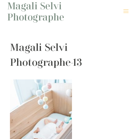
Magali Selvi
Aller
au
Photographe
contenu
Magali Selvi
Photographe-13