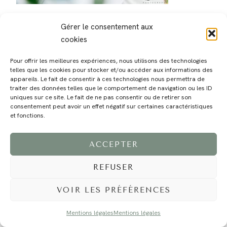
Gérer le consentement aux
cookies
Pour offrir les meilleures expériences, nous utilisons des technologies
telles que les cookies pour stocker et/ou accéder aux informations des
MAGALI
PRESTATIONS
YOGA
VOYAGE
BLOG
CONTACT
appareils. Le fait de consentir à ces technologies nous permettra de
traiter des données telles que le comportement de navigation ou les ID
uniques sur ce site. Le fait de ne pas consentir ou de retirer son
consentement peut avoir un effet négatif sur certaines caractéristiques
et fonctions.
ACCEPTER
REFUSER
©2024 EI Magali Selvi - Photographe Famille et Mariage - Nice - Côte d'Azur -
Mentions Légales
-
Tous droits réservés - Webdesign :
Caroline Liabot
- Hébergement :
Azur Média
VOIR LES PRÉFÉRENCES
Mentions légales
Mentions légales