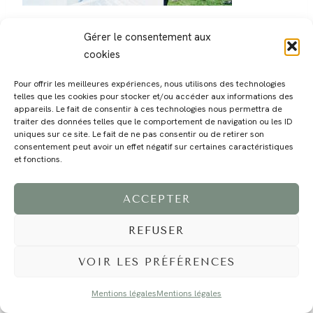
Gérer le consentement aux
cookies
Pour offrir les meilleures expériences, nous utilisons des technologies
telles que les cookies pour stocker et/ou accéder aux informations des
MAGALI
PRESTATIONS
YOGA
VOYAGE
BLOG
CONTACT
appareils. Le fait de consentir à ces technologies nous permettra de
traiter des données telles que le comportement de navigation ou les ID
uniques sur ce site. Le fait de ne pas consentir ou de retirer son
consentement peut avoir un effet négatif sur certaines caractéristiques
et fonctions.
ACCEPTER
REFUSER
©2024 EI Magali Selvi - Photographe Famille et Mariage - Nice - Côte d'Azur -
Mentions Légales
-
Tous droits réservés - Webdesign :
Caroline Liabot
- Hébergement :
Azur Média
VOIR LES PRÉFÉRENCES
Mentions légales
Mentions légales