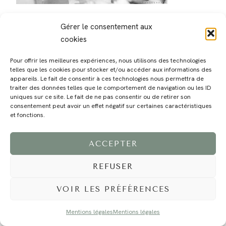
Gérer le consentement aux
cookies
Pour offrir les meilleures expériences, nous utilisons des technologies
telles que les cookies pour stocker et/ou accéder aux informations des
MAGALI
PRESTATIONS
YOGA
VOYAGE
BLOG
CONTACT
appareils. Le fait de consentir à ces technologies nous permettra de
traiter des données telles que le comportement de navigation ou les ID
uniques sur ce site. Le fait de ne pas consentir ou de retirer son
consentement peut avoir un effet négatif sur certaines caractéristiques
et fonctions.
ACCEPTER
REFUSER
©2024 EI Magali Selvi - Photographe Famille et Mariage - Nice - Côte d'Azur -
Mentions Légales
-
Tous droits réservés - Webdesign :
Caroline Liabot
- Hébergement :
Azur Média
VOIR LES PRÉFÉRENCES
Mentions légales
Mentions légales