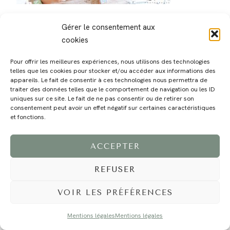
Gérer le consentement aux
cookies
Pour offrir les meilleures expériences, nous utilisons des technologies
telles que les cookies pour stocker et/ou accéder aux informations des
MAGALI
PRESTATIONS
YOGA
VOYAGE
BLOG
CONTACT
appareils. Le fait de consentir à ces technologies nous permettra de
traiter des données telles que le comportement de navigation ou les ID
uniques sur ce site. Le fait de ne pas consentir ou de retirer son
consentement peut avoir un effet négatif sur certaines caractéristiques
et fonctions.
ACCEPTER
REFUSER
©2024 EI Magali Selvi - Photographe Famille et Mariage - Nice - Côte d'Azur -
Mentions Légales
-
Tous droits réservés - Webdesign :
Caroline Liabot
- Hébergement :
Azur Média
VOIR LES PRÉFÉRENCES
Mentions légales
Mentions légales