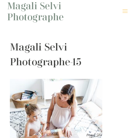
Magali Selvi
Aller
au
Photographe
contenu
Magali Selvi
Photographe-15