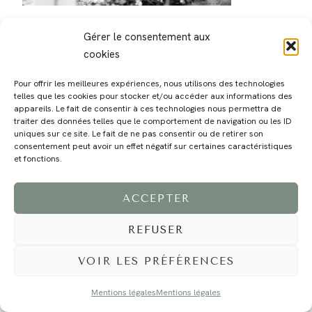
Gérer le consentement aux
cookies
Pour offrir les meilleures expériences, nous utilisons des technologies
telles que les cookies pour stocker et/ou accéder aux informations des
MAGALI
PRESTATIONS
YOGA
VOYAGE
BLOG
CONTACT
appareils. Le fait de consentir à ces technologies nous permettra de
traiter des données telles que le comportement de navigation ou les ID
uniques sur ce site. Le fait de ne pas consentir ou de retirer son
consentement peut avoir un effet négatif sur certaines caractéristiques
et fonctions.
ACCEPTER
REFUSER
©2024 EI Magali Selvi - Photographe Famille et Mariage - Nice - Côte d'Azur -
Mentions Légales
-
Tous droits réservés - Webdesign :
Caroline Liabot
- Hébergement :
Azur Média
VOIR LES PRÉFÉRENCES
Mentions légales
Mentions légales