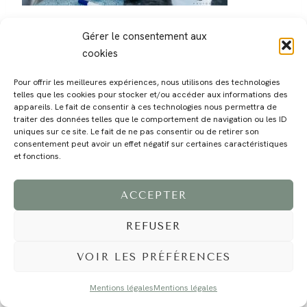
Gérer le consentement aux
cookies
Pour offrir les meilleures expériences, nous utilisons des technologies
telles que les cookies pour stocker et/ou accéder aux informations des
MAGALI
PRESTATIONS
YOGA
VOYAGE
BLOG
CONTACT
appareils. Le fait de consentir à ces technologies nous permettra de
traiter des données telles que le comportement de navigation ou les ID
uniques sur ce site. Le fait de ne pas consentir ou de retirer son
consentement peut avoir un effet négatif sur certaines caractéristiques
et fonctions.
ACCEPTER
REFUSER
©2024 EI Magali Selvi - Photographe Famille et Mariage - Nice - Côte d'Azur -
Mentions Légales
-
Tous droits réservés - Webdesign :
Caroline Liabot
- Hébergement :
Azur Média
VOIR LES PRÉFÉRENCES
Mentions légales
Mentions légales