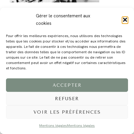
Gérer le consentement aux
cookies
Pour offrir les meilleures expériences, nous utilisons des technologies
telles que les cookies pour stocker et/ou accéder aux informations des
MAGALI
PRESTATIONS
YOGA
VOYAGE
BLOG
CONTACT
appareils. Le fait de consentir à ces technologies nous permettra de
traiter des données telles que le comportement de navigation ou les ID
uniques sur ce site. Le fait de ne pas consentir ou de retirer son
consentement peut avoir un effet négatif sur certaines caractéristiques
et fonctions.
ACCEPTER
REFUSER
©2024 EI Magali Selvi - Photographe Famille et Mariage - Nice - Côte d'Azur -
Mentions Légales
-
Tous droits réservés - Webdesign :
Caroline Liabot
- Hébergement :
Azur Média
VOIR LES PRÉFÉRENCES
Mentions légales
Mentions légales