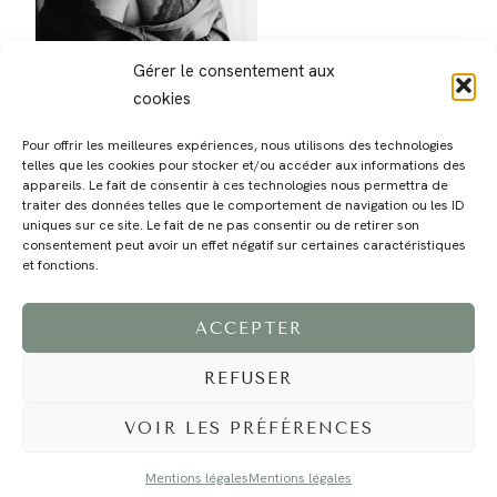
Gérer le consentement aux
cookies
Pour offrir les meilleures expériences, nous utilisons des technologies
telles que les cookies pour stocker et/ou accéder aux informations des
appareils. Le fait de consentir à ces technologies nous permettra de
traiter des données telles que le comportement de navigation ou les ID
uniques sur ce site. Le fait de ne pas consentir ou de retirer son
consentement peut avoir un effet négatif sur certaines caractéristiques
MAGALI
PRESTATIONS
YOGA
VOYAGE
BLOG
CONTACT
et fonctions.
ACCEPTER
REFUSER
VOIR LES PRÉFÉRENCES
Mentions légales
Mentions légales
©2024 EI Magali Selvi - Photographe Famille et Mariage - Nice - Côte d'Azur -
Mentions Légales
-
Tous droits réservés - Webdesign :
Caroline Liabot
- Hébergement :
Azur Média