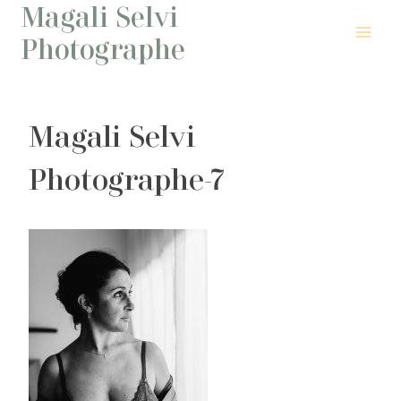
Magali Selvi
Aller
au
Photographe
contenu
Magali Selvi
Photographe-7