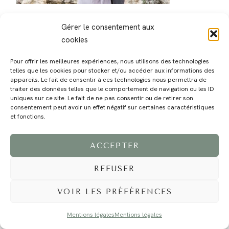
Gérer le consentement aux
cookies
Pour offrir les meilleures expériences, nous utilisons des technologies
telles que les cookies pour stocker et/ou accéder aux informations des
MAGALI
PRESTATIONS
YOGA
VOYAGE
BLOG
CONTACT
appareils. Le fait de consentir à ces technologies nous permettra de
traiter des données telles que le comportement de navigation ou les ID
uniques sur ce site. Le fait de ne pas consentir ou de retirer son
consentement peut avoir un effet négatif sur certaines caractéristiques
et fonctions.
ACCEPTER
REFUSER
©2024 EI Magali Selvi - Photographe Famille et Mariage - Nice - Côte d'Azur -
Mentions Légales
-
Tous droits réservés - Webdesign :
Caroline Liabot
- Hébergement :
Azur Média
VOIR LES PRÉFÉRENCES
Mentions légales
Mentions légales