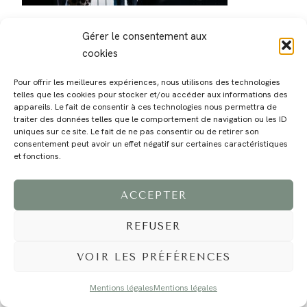
Gérer le consentement aux
cookies
Pour offrir les meilleures expériences, nous utilisons des technologies
telles que les cookies pour stocker et/ou accéder aux informations des
MAGALI
PRESTATIONS
YOGA
VOYAGE
BLOG
CONTACT
appareils. Le fait de consentir à ces technologies nous permettra de
traiter des données telles que le comportement de navigation ou les ID
uniques sur ce site. Le fait de ne pas consentir ou de retirer son
consentement peut avoir un effet négatif sur certaines caractéristiques
et fonctions.
ACCEPTER
REFUSER
©2024 EI Magali Selvi - Photographe Famille et Mariage - Nice - Côte d'Azur -
Mentions Légales
-
Tous droits réservés - Webdesign :
Caroline Liabot
- Hébergement :
Azur Média
VOIR LES PRÉFÉRENCES
Mentions légales
Mentions légales