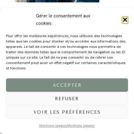
Gérer le consentement aux
cookies
Pour offrir les meilleures expériences, nous utilisons des technologies
telles que les cookies pour stocker et/ou accéder aux informations des
MAGALI
PRESTATIONS
YOGA
VOYAGE
BLOG
CONTACT
appareils. Le fait de consentir à ces technologies nous permettra de
traiter des données telles que le comportement de navigation ou les ID
uniques sur ce site. Le fait de ne pas consentir ou de retirer son
consentement peut avoir un effet négatif sur certaines caractéristiques
et fonctions.
ACCEPTER
REFUSER
©2024 EI Magali Selvi - Photographe Famille et Mariage - Nice - Côte d'Azur -
Mentions Légales
-
Tous droits réservés - Webdesign :
Caroline Liabot
- Hébergement :
Azur Média
VOIR LES PRÉFÉRENCES
Mentions légales
Mentions légales