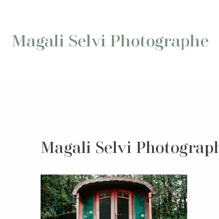
Aller
au
contenu
Magali Selvi Photographe
Magali Selvi Photograp