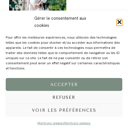
Gérer le consentement aux
cookies
Pour offrir les meilleures expériences, nous utilisons des technologies
telles que les cookies pour stocker et/ou accéder aux informations des
appareils. Le fait de consentir à ces technologies nous permettra de
traiter des données telles que le comportement de navigation ou les ID
uniques sur ce site. Le fait de ne pas consentir ou de retirer son
consentement peut avoir un effet négatif sur certaines caractéristiques
MAGALI
PRESTATIONS
YOGA
VOYAGE
BLOG
CONTACT
et fonctions.
ACCEPTER
REFUSER
VOIR LES PRÉFÉRENCES
Mentions légales
Mentions légales
©2024 EI Magali Selvi - Photographe Famille et Mariage - Nice - Côte d'Azur -
Mentions Légales
-
Tous droits réservés - Webdesign :
Caroline Liabot
- Hébergement :
Azur Média