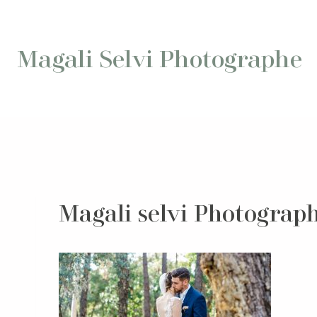
Aller
au
contenu
Magali Selvi Photographe
Magali selvi Photograph