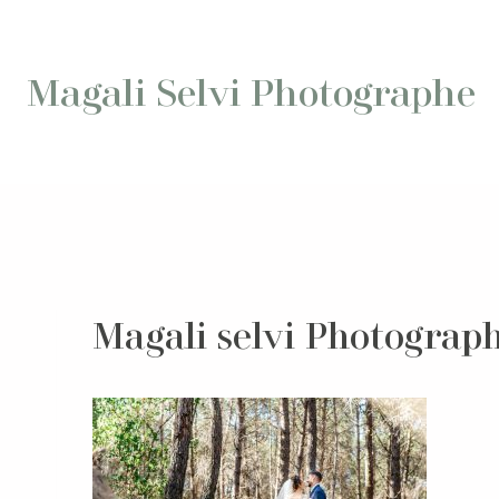
Aller
au
contenu
Magali Selvi Photographe
Magali selvi Photograp