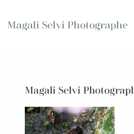
Aller
au
contenu
Magali Selvi Photographe
Magali Selvi Photograp