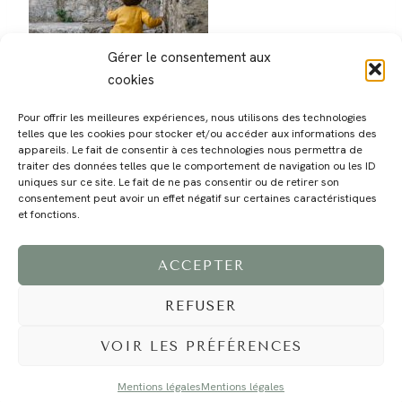
Gérer le consentement aux
cookies
Pour offrir les meilleures expériences, nous utilisons des technologies
telles que les cookies pour stocker et/ou accéder aux informations des
appareils. Le fait de consentir à ces technologies nous permettra de
traiter des données telles que le comportement de navigation ou les ID
uniques sur ce site. Le fait de ne pas consentir ou de retirer son
consentement peut avoir un effet négatif sur certaines caractéristiques
MAGALI
PRESTATIONS
YOGA
VOYAGE
BLOG
CONTACT
et fonctions.
ACCEPTER
REFUSER
VOIR LES PRÉFÉRENCES
Mentions légales
Mentions légales
©2024 EI Magali Selvi - Photographe Famille et Mariage - Nice - Côte d'Azur -
Mentions Légales
-
Tous droits réservés - Webdesign :
Caroline Liabot
- Hébergement :
Azur Média