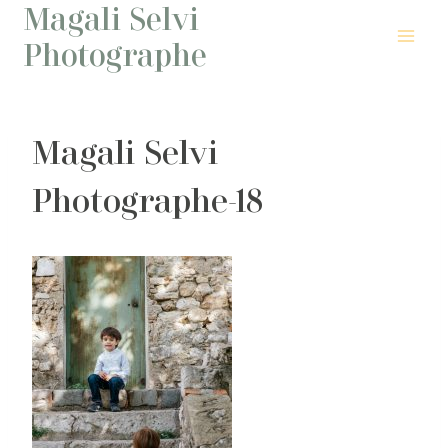
Magali Selvi
Aller
au
Photographe
contenu
Magali Selvi
Photographe-18