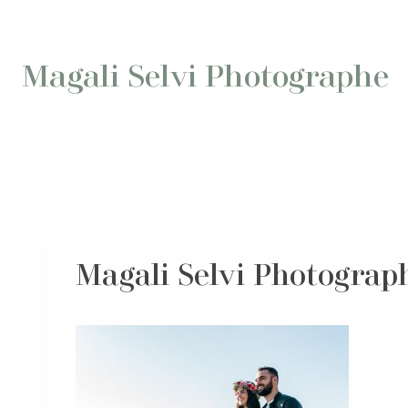
Aller
au
contenu
Magali Selvi Photographe
Magali Selvi Photograp