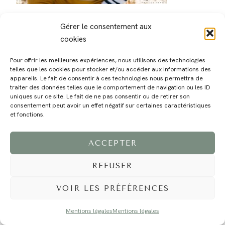
Gérer le consentement aux
cookies
Pour offrir les meilleures expériences, nous utilisons des technologies
telles que les cookies pour stocker et/ou accéder aux informations des
MAGALI
PRESTATIONS
YOGA
VOYAGE
BLOG
CONTACT
appareils. Le fait de consentir à ces technologies nous permettra de
traiter des données telles que le comportement de navigation ou les ID
uniques sur ce site. Le fait de ne pas consentir ou de retirer son
consentement peut avoir un effet négatif sur certaines caractéristiques
et fonctions.
ACCEPTER
REFUSER
©2024 EI Magali Selvi - Photographe Famille et Mariage - Nice - Côte d'Azur -
Mentions Légales
-
Tous droits réservés - Webdesign :
Caroline Liabot
- Hébergement :
Azur Média
VOIR LES PRÉFÉRENCES
Mentions légales
Mentions légales