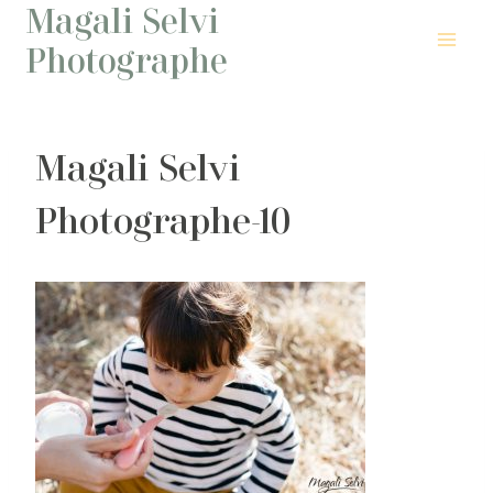
Magali Selvi
Aller
au
Photographe
contenu
Magali Selvi
Photographe-10