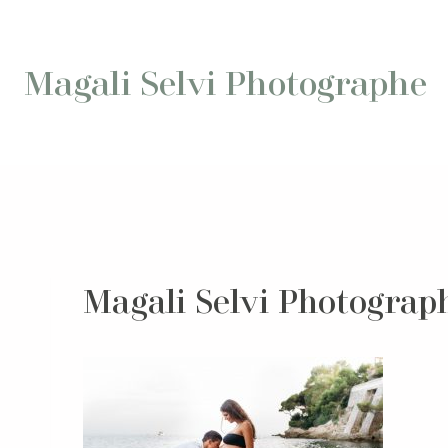
Aller
au
contenu
Magali Selvi Photographe
Magali Selvi Photograph