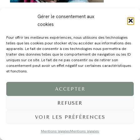
Gérer le consentement aux
cookies
Pour offrir les meilleures expériences, nous utilisons des technologies
telles que les cookies pour stocker et/ou accéder aux informations des
MAGALI
PRESTATIONS
YOGA
VOYAGE
BLOG
CONTACT
appareils. Le fait de consentir à ces technologies nous permettra de
traiter des données telles que le comportement de navigation ou les ID
uniques sur ce site. Le fait de ne pas consentir ou de retirer son
consentement peut avoir un effet négatif sur certaines caractéristiques
et fonctions.
ACCEPTER
REFUSER
©2024 EI Magali Selvi - Photographe Famille et Mariage - Nice - Côte d'Azur -
Mentions Légales
-
Tous droits réservés - Webdesign :
Caroline Liabot
- Hébergement :
Azur Média
VOIR LES PRÉFÉRENCES
Mentions légales
Mentions légales