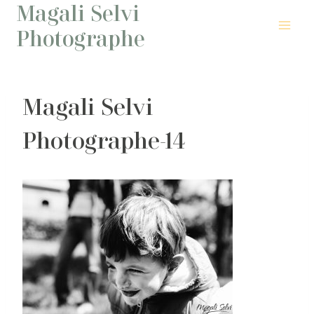
Magali Selvi
Aller
au
Photographe
contenu
Magali Selvi
Photographe-14