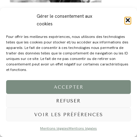
Gérer le consentement aux
cookies
Pour offrir les meilleures expériences, nous utilisons des technologies
telles que les cookies pour stocker et/ou accéder aux informations des
MAGALI
PRESTATIONS
YOGA
VOYAGE
BLOG
CONTACT
appareils. Le fait de consentir à ces technologies nous permettra de
traiter des données telles que le comportement de navigation ou les ID
uniques sur ce site. Le fait de ne pas consentir ou de retirer son
consentement peut avoir un effet négatif sur certaines caractéristiques
et fonctions.
ACCEPTER
REFUSER
©2024 EI Magali Selvi - Photographe Famille et Mariage - Nice - Côte d'Azur -
Mentions Légales
-
Tous droits réservés - Webdesign :
Caroline Liabot
- Hébergement :
Azur Média
VOIR LES PRÉFÉRENCES
Mentions légales
Mentions légales