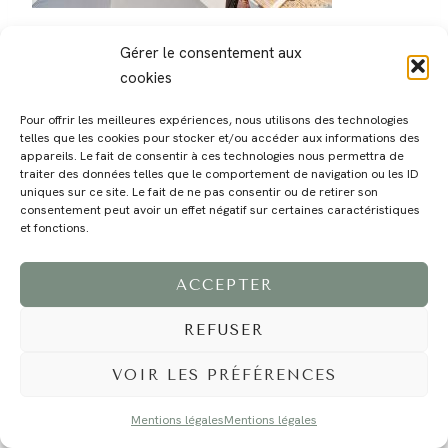
Gérer le consentement aux
cookies
Pour offrir les meilleures expériences, nous utilisons des technologies
telles que les cookies pour stocker et/ou accéder aux informations des
MAGALI
PRESTATIONS
YOGA
VOYAGE
BLOG
CONTACT
appareils. Le fait de consentir à ces technologies nous permettra de
traiter des données telles que le comportement de navigation ou les ID
uniques sur ce site. Le fait de ne pas consentir ou de retirer son
consentement peut avoir un effet négatif sur certaines caractéristiques
et fonctions.
ACCEPTER
REFUSER
©2024 EI Magali Selvi - Photographe Famille et Mariage - Nice - Côte d'Azur -
Mentions Légales
-
Tous droits réservés - Webdesign :
Caroline Liabot
- Hébergement :
Azur Média
VOIR LES PRÉFÉRENCES
Mentions légales
Mentions légales