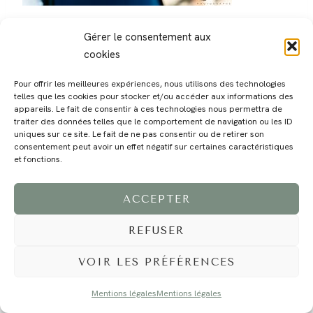
Gérer le consentement aux
cookies
Pour offrir les meilleures expériences, nous utilisons des technologies
telles que les cookies pour stocker et/ou accéder aux informations des
MAGALI
PRESTATIONS
YOGA
VOYAGE
BLOG
CONTACT
appareils. Le fait de consentir à ces technologies nous permettra de
traiter des données telles que le comportement de navigation ou les ID
uniques sur ce site. Le fait de ne pas consentir ou de retirer son
consentement peut avoir un effet négatif sur certaines caractéristiques
et fonctions.
ACCEPTER
REFUSER
©2024 EI Magali Selvi - Photographe Famille et Mariage - Nice - Côte d'Azur -
Mentions Légales
-
Tous droits réservés - Webdesign :
Caroline Liabot
- Hébergement :
Azur Média
VOIR LES PRÉFÉRENCES
Mentions légales
Mentions légales