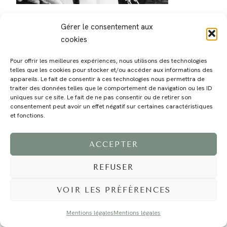
Gérer le consentement aux
cookies
Pour offrir les meilleures expériences, nous utilisons des technologies
telles que les cookies pour stocker et/ou accéder aux informations des
MAGALI
PRESTATIONS
YOGA
VOYAGE
BLOG
CONTACT
appareils. Le fait de consentir à ces technologies nous permettra de
traiter des données telles que le comportement de navigation ou les ID
uniques sur ce site. Le fait de ne pas consentir ou de retirer son
consentement peut avoir un effet négatif sur certaines caractéristiques
et fonctions.
ACCEPTER
REFUSER
©2024 EI Magali Selvi - Photographe Famille et Mariage - Nice - Côte d'Azur -
Mentions Légales
-
Tous droits réservés - Webdesign :
Caroline Liabot
- Hébergement :
Azur Média
VOIR LES PRÉFÉRENCES
Mentions légales
Mentions légales