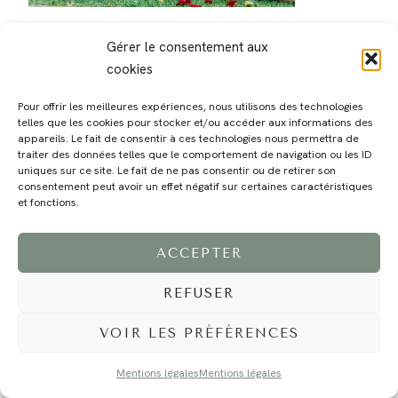
Gérer le consentement aux
cookies
Pour offrir les meilleures expériences, nous utilisons des technologies
telles que les cookies pour stocker et/ou accéder aux informations des
MAGALI
PRESTATIONS
YOGA
VOYAGE
BLOG
CONTACT
appareils. Le fait de consentir à ces technologies nous permettra de
traiter des données telles que le comportement de navigation ou les ID
uniques sur ce site. Le fait de ne pas consentir ou de retirer son
consentement peut avoir un effet négatif sur certaines caractéristiques
et fonctions.
ACCEPTER
REFUSER
©2024 EI Magali Selvi - Photographe Famille et Mariage - Nice - Côte d'Azur -
Mentions Légales
-
Tous droits réservés - Webdesign :
Caroline Liabot
- Hébergement :
Azur Média
VOIR LES PRÉFÉRENCES
Mentions légales
Mentions légales