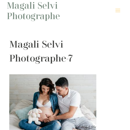
Magali Selvi
Aller
au
Photographe
contenu
Magali Selvi
Photographe-7