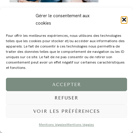
Gérer le consentement aux
cookies
Pour offrir les meilleures expériences, nous utilisons des technologies
telles que les cookies pour stocker et/ou accéder aux informations des
MAGALI
PRESTATIONS
YOGA
VOYAGE
BLOG
CONTACT
appareils. Le fait de consentir à ces technologies nous permettra de
traiter des données telles que le comportement de navigation ou les ID
uniques sur ce site. Le fait de ne pas consentir ou de retirer son
consentement peut avoir un effet négatif sur certaines caractéristiques
et fonctions.
ACCEPTER
REFUSER
©2024 EI Magali Selvi - Photographe Famille et Mariage - Nice - Côte d'Azur -
Mentions Légales
-
Tous droits réservés - Webdesign :
Caroline Liabot
- Hébergement :
Azur Média
VOIR LES PRÉFÉRENCES
Mentions légales
Mentions légales