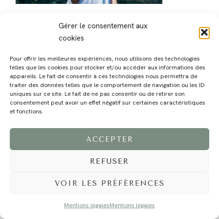
Gérer le consentement aux
cookies
Pour offrir les meilleures expériences, nous utilisons des technologies
telles que les cookies pour stocker et/ou accéder aux informations des
MAGALI
PRESTATIONS
YOGA
VOYAGE
BLOG
CONTACT
appareils. Le fait de consentir à ces technologies nous permettra de
traiter des données telles que le comportement de navigation ou les ID
uniques sur ce site. Le fait de ne pas consentir ou de retirer son
consentement peut avoir un effet négatif sur certaines caractéristiques
et fonctions.
ACCEPTER
REFUSER
©2024 EI Magali Selvi - Photographe Famille et Mariage - Nice - Côte d'Azur -
Mentions Légales
-
Tous droits réservés - Webdesign :
Caroline Liabot
- Hébergement :
Azur Média
VOIR LES PRÉFÉRENCES
Mentions légales
Mentions légales