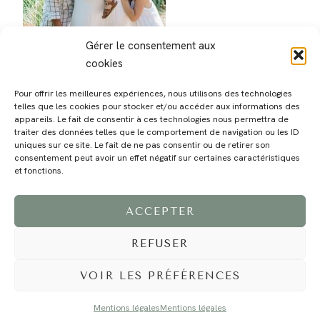
Gérer le consentement aux
cookies
Pour offrir les meilleures expériences, nous utilisons des technologies
telles que les cookies pour stocker et/ou accéder aux informations des
appareils. Le fait de consentir à ces technologies nous permettra de
traiter des données telles que le comportement de navigation ou les ID
uniques sur ce site. Le fait de ne pas consentir ou de retirer son
consentement peut avoir un effet négatif sur certaines caractéristiques
MAGALI
PRESTATIONS
YOGA
VOYAGE
BLOG
CONTACT
et fonctions.
ACCEPTER
REFUSER
VOIR LES PRÉFÉRENCES
Mentions légales
Mentions légales
©2024 EI Magali Selvi - Photographe Famille et Mariage - Nice - Côte d'Azur -
Mentions Légales
-
Tous droits réservés - Webdesign :
Caroline Liabot
- Hébergement :
Azur Média