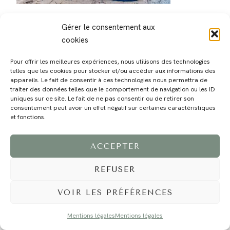
Gérer le consentement aux
cookies
Pour offrir les meilleures expériences, nous utilisons des technologies
telles que les cookies pour stocker et/ou accéder aux informations des
MAGALI
PRESTATIONS
YOGA
VOYAGE
BLOG
CONTACT
appareils. Le fait de consentir à ces technologies nous permettra de
traiter des données telles que le comportement de navigation ou les ID
uniques sur ce site. Le fait de ne pas consentir ou de retirer son
consentement peut avoir un effet négatif sur certaines caractéristiques
et fonctions.
ACCEPTER
REFUSER
©2024 EI Magali Selvi - Photographe Famille et Mariage - Nice - Côte d'Azur -
Mentions Légales
-
Tous droits réservés - Webdesign :
Caroline Liabot
- Hébergement :
Azur Média
VOIR LES PRÉFÉRENCES
Mentions légales
Mentions légales