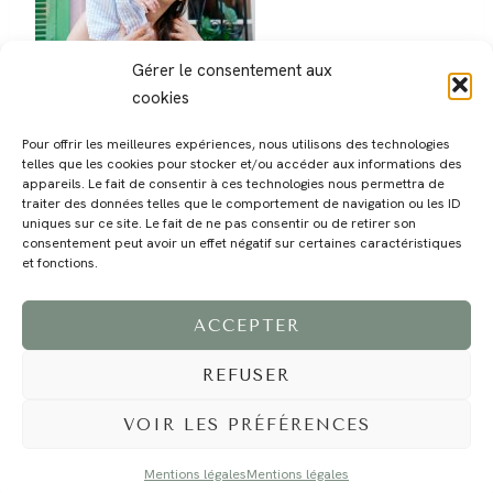
Gérer le consentement aux
cookies
Pour offrir les meilleures expériences, nous utilisons des technologies
telles que les cookies pour stocker et/ou accéder aux informations des
appareils. Le fait de consentir à ces technologies nous permettra de
traiter des données telles que le comportement de navigation ou les ID
uniques sur ce site. Le fait de ne pas consentir ou de retirer son
consentement peut avoir un effet négatif sur certaines caractéristiques
MAGALI
PRESTATIONS
YOGA
VOYAGE
BLOG
CONTACT
et fonctions.
ACCEPTER
REFUSER
VOIR LES PRÉFÉRENCES
Mentions légales
Mentions légales
©2024 EI Magali Selvi - Photographe Famille et Mariage - Nice - Côte d'Azur -
Mentions Légales
-
Tous droits réservés - Webdesign :
Caroline Liabot
- Hébergement :
Azur Média