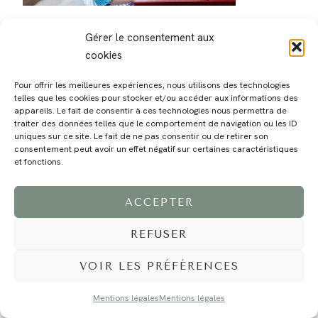
Gérer le consentement aux
cookies
Pour offrir les meilleures expériences, nous utilisons des technologies
telles que les cookies pour stocker et/ou accéder aux informations des
MAGALI
PRESTATIONS
YOGA
VOYAGE
BLOG
CONTACT
appareils. Le fait de consentir à ces technologies nous permettra de
traiter des données telles que le comportement de navigation ou les ID
uniques sur ce site. Le fait de ne pas consentir ou de retirer son
consentement peut avoir un effet négatif sur certaines caractéristiques
et fonctions.
ACCEPTER
REFUSER
©2024 EI Magali Selvi - Photographe Famille et Mariage - Nice - Côte d'Azur -
Mentions Légales
-
Tous droits réservés - Webdesign :
Caroline Liabot
- Hébergement :
Azur Média
VOIR LES PRÉFÉRENCES
Mentions légales
Mentions légales