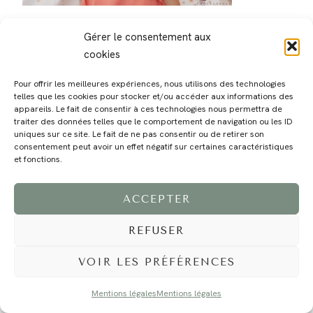
Gérer le consentement aux
cookies
Pour offrir les meilleures expériences, nous utilisons des technologies
telles que les cookies pour stocker et/ou accéder aux informations des
MAGALI
PRESTATIONS
YOGA
VOYAGE
BLOG
CONTACT
appareils. Le fait de consentir à ces technologies nous permettra de
traiter des données telles que le comportement de navigation ou les ID
uniques sur ce site. Le fait de ne pas consentir ou de retirer son
consentement peut avoir un effet négatif sur certaines caractéristiques
et fonctions.
ACCEPTER
REFUSER
©2024 EI Magali Selvi - Photographe Famille et Mariage - Nice - Côte d'Azur -
Mentions Légales
-
Tous droits réservés - Webdesign :
Caroline Liabot
- Hébergement :
Azur Média
VOIR LES PRÉFÉRENCES
Mentions légales
Mentions légales