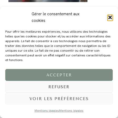
Gérer le consentement aux
cookies
Pour offrir les meilleures expériences, nous utilisons des technologies
telles que les cookies pour stocker et/ou accéder aux informations des
MAGALI
PRESTATIONS
YOGA
VOYAGE
BLOG
CONTACT
appareils. Le fait de consentir à ces technologies nous permettra de
traiter des données telles que le comportement de navigation ou les ID
uniques sur ce site. Le fait de ne pas consentir ou de retirer son
consentement peut avoir un effet négatif sur certaines caractéristiques
et fonctions.
ACCEPTER
REFUSER
©2024 EI Magali Selvi - Photographe Famille et Mariage - Nice - Côte d'Azur -
Mentions Légales
-
Tous droits réservés - Webdesign :
Caroline Liabot
- Hébergement :
Azur Média
VOIR LES PRÉFÉRENCES
Mentions légales
Mentions légales