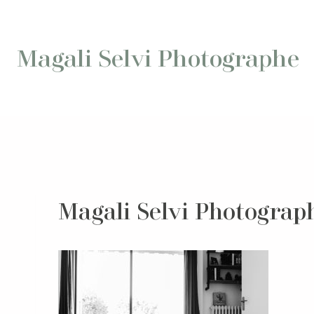
Aller
au
contenu
Magali Selvi Photographe
Magali Selvi Photograph