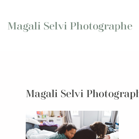
Aller
au
contenu
Magali Selvi Photographe
Magali Selvi Photograp