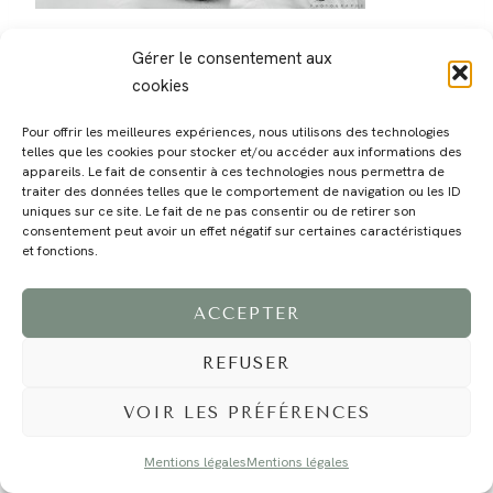
Gérer le consentement aux
cookies
Pour offrir les meilleures expériences, nous utilisons des technologies
telles que les cookies pour stocker et/ou accéder aux informations des
MAGALI
PRESTATIONS
YOGA
VOYAGE
BLOG
CONTACT
appareils. Le fait de consentir à ces technologies nous permettra de
traiter des données telles que le comportement de navigation ou les ID
uniques sur ce site. Le fait de ne pas consentir ou de retirer son
consentement peut avoir un effet négatif sur certaines caractéristiques
et fonctions.
ACCEPTER
REFUSER
©2024 EI Magali Selvi - Photographe Famille et Mariage - Nice - Côte d'Azur -
Mentions Légales
-
Tous droits réservés - Webdesign :
Caroline Liabot
- Hébergement :
Azur Média
VOIR LES PRÉFÉRENCES
Mentions légales
Mentions légales