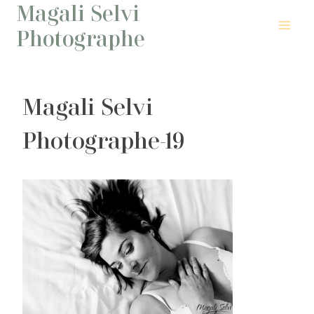
Magali Selvi
Aller
au
Photographe
contenu
Magali Selvi
Photographe-19