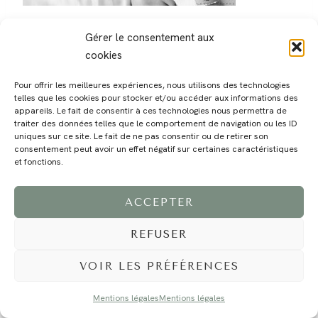
Gérer le consentement aux
cookies
Pour offrir les meilleures expériences, nous utilisons des technologies
telles que les cookies pour stocker et/ou accéder aux informations des
MAGALI
PRESTATIONS
YOGA
VOYAGE
BLOG
CONTACT
appareils. Le fait de consentir à ces technologies nous permettra de
traiter des données telles que le comportement de navigation ou les ID
uniques sur ce site. Le fait de ne pas consentir ou de retirer son
consentement peut avoir un effet négatif sur certaines caractéristiques
et fonctions.
ACCEPTER
REFUSER
©2024 EI Magali Selvi - Photographe Famille et Mariage - Nice - Côte d'Azur -
Mentions Légales
-
Tous droits réservés - Webdesign :
Caroline Liabot
- Hébergement :
Azur Média
VOIR LES PRÉFÉRENCES
Mentions légales
Mentions légales