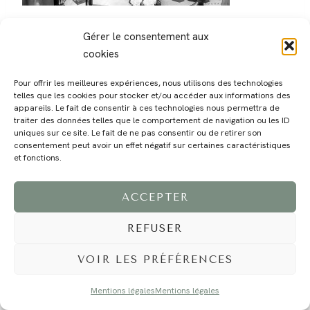
Gérer le consentement aux
cookies
Pour offrir les meilleures expériences, nous utilisons des technologies
telles que les cookies pour stocker et/ou accéder aux informations des
MAGALI
PRESTATIONS
YOGA
VOYAGE
BLOG
CONTACT
appareils. Le fait de consentir à ces technologies nous permettra de
traiter des données telles que le comportement de navigation ou les ID
uniques sur ce site. Le fait de ne pas consentir ou de retirer son
consentement peut avoir un effet négatif sur certaines caractéristiques
et fonctions.
ACCEPTER
REFUSER
©2024 EI Magali Selvi - Photographe Famille et Mariage - Nice - Côte d'Azur -
Mentions Légales
-
Tous droits réservés - Webdesign :
Caroline Liabot
- Hébergement :
Azur Média
VOIR LES PRÉFÉRENCES
Mentions légales
Mentions légales