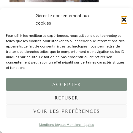
Gérer le consentement aux
cookies
Pour offrir les meilleures expériences, nous utilisons des technologies
telles que les cookies pour stocker et/ou accéder aux informations des
MAGALI
PRESTATIONS
YOGA
VOYAGE
BLOG
CONTACT
appareils. Le fait de consentir à ces technologies nous permettra de
traiter des données telles que le comportement de navigation ou les ID
uniques sur ce site. Le fait de ne pas consentir ou de retirer son
consentement peut avoir un effet négatif sur certaines caractéristiques
et fonctions.
ACCEPTER
REFUSER
©2024 EI Magali Selvi - Photographe Famille et Mariage - Nice - Côte d'Azur -
Mentions Légales
-
Tous droits réservés - Webdesign :
Caroline Liabot
- Hébergement :
Azur Média
VOIR LES PRÉFÉRENCES
Mentions légales
Mentions légales