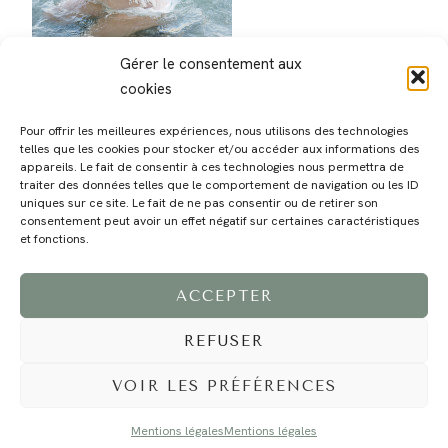
Gérer le consentement aux
cookies
Pour offrir les meilleures expériences, nous utilisons des technologies
telles que les cookies pour stocker et/ou accéder aux informations des
appareils. Le fait de consentir à ces technologies nous permettra de
traiter des données telles que le comportement de navigation ou les ID
uniques sur ce site. Le fait de ne pas consentir ou de retirer son
consentement peut avoir un effet négatif sur certaines caractéristiques
MAGALI
PRESTATIONS
YOGA
VOYAGE
BLOG
CONTACT
et fonctions.
ACCEPTER
REFUSER
VOIR LES PRÉFÉRENCES
Mentions légales
Mentions légales
©2024 EI Magali Selvi - Photographe Famille et Mariage - Nice - Côte d'Azur -
Mentions Légales
-
Tous droits réservés - Webdesign :
Caroline Liabot
- Hébergement :
Azur Média